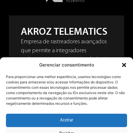
AKROZ TELEMATICS
Empresa de rastreadores avançados
que permite a integradores
embarcarem sua própria inteligência
Gerenciar consentimento
em soluções para todos os
Para proporcionar uma melhor experiência, usamos tecnologias como
segmentos de frotas. Oferece
cookies para armazenar e/ou acessar informações do dispositivo. O
tecnologia flexível, personalizável e
consentimento com essas tecnologias nos permite processar dados
como comportamento da navegação ou IDs exclusivos neste site. O não
preparada para projetos estratégicos.
consentimento ou a revogação do consentimento pode afetar
negativamente determinados recursos e funções.
Forte domínio técnico, especialmente
em CAN.
Aceitar
Saiba mais